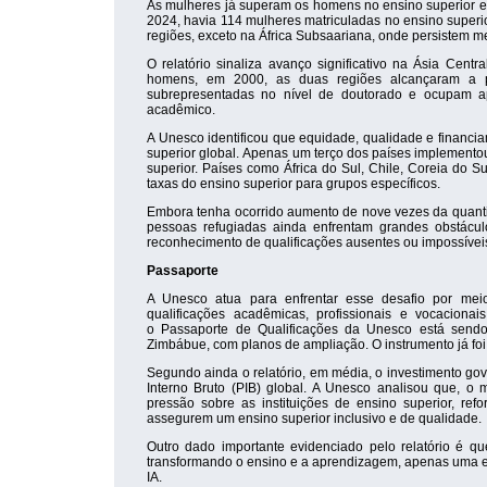
As mulheres já superam os homens no ensino superior e
2024, havia 114 mulheres matriculadas no ensino superi
regiões, exceto na África Subsaariana, onde persistem m
O relatório sinaliza avanço significativo na Ásia Cent
homens, em 2000, as duas regiões alcançaram a 
subrepresentadas no nível de doutorado e ocupam a
acadêmico.
A Unesco identificou que equidade, qualidade e financi
superior global. Apenas um terço dos países implement
superior. Países como África do Sul, Chile, Coreia do Su
taxas do ensino superior para grupos específicos.
Embora tenha ocorrido aumento de nove vezes da quant
pessoas refugiadas ainda enfrentam grandes obstáculo
reconhecimento de qualificações ausentes ou impossíveis 
Passaporte
A Unesco atua para enfrentar esse desafio por meio
qualificações acadêmicas, profissionais e vocacion
o Passaporte de Qualificações da Unesco está sen
Zimbábue, com planos de ampliação. O instrumento já fo
Segundo ainda o relatório, em média, o investimento go
Interno Bruto (PIB) global. A Unesco analisou que, o 
pressão sobre as instituições de ensino superior, re
assegurem um ensino superior inclusivo e de qualidade.
Outro dado importante evidenciado pelo relatório é que 
transformando o ensino e a aprendizagem, apenas uma em
IA.