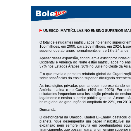
UNESCO: MATRÍCULAS NO ENSINO SUPERIOR M
O total de estudantes matriculados no ensino superior 
100 milhões, em 2000, para 269 milhões, em 2024. Ess
superior que abrange, normalmente, entre 18 e 24 anos.
Apesar dessa expansão, continuam a existir profundas d
Ocidental e América do Norte estão matriculados no ens
37% nos Estados Árabes, 30% no Sul e no Oeste da Ásia
É o que revela o primeiro relatório global da Organiza
sobre tendências do ensino superior, divulgado recentem
As instituições privadas permanecem representando um
América Latina e no Caribe (49% em 2023). Em paíse
estudantes frequentam uma instituição privada de ensino
legalmente o ensino superior público gratuito. A conclus
bruta global de graduação foi ampliada de 22%, em 201
Demanda
O diretor-geral da Unesco, Khaled El-Enany, destacou q
planeta, “que desempenha um papel insubstituível na
expansão nem sempre resulta em oportunidades equit
financiamento, que possam garantir um ensino superior in