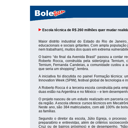
Escola técnica de R$ 260 milhões quer mudar realid
Maior distrito industrial do Estado do Rio de Janeir
educacionais e sociais gritantes. Com ampla população 
nem trabalham), muitos dos quais em extrema vulnerabil
O bairro “do final da Avenida Brasil” passou a contar
Roberto Rocca, construída pela siderúrgica Ternium, 
Ternium, Fernanda Candeias, a comunidade custou a ac
que seria um shopping”, lembra.
A iniciativa foi discutida no painel Formação técnica
Innovation Week (SPIW), festival global de tecnologia e
A Roberto Rocca é a terceira escola construída pela em
duas estão na Argentina e no México – e tem desempenh
O projeto nasceu de um estudo realizado em parceria c
da região. A escola oferece cursos técnicos em Mecatrôn
Neste ano, são 384 matriculados, com até 100% de bolsa
as famílias.
Segundo o diretor da escola, Júlio Egreja, o process
preparatório e entrevistas, além de critérios socioecon
Cruz ou de bairros próximos) e de desempenho. “Não 