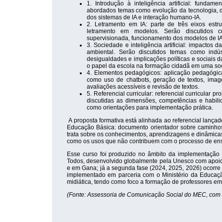
1. Introdução à inteligência artificial: fundamen
abordados temas como evolução da tecnologia, da
dos sistemas de IA e interação humano-IA.
2. Letramento em IA: parte de três eixos estr
letramento em modelos. Serão discutidos c
supervisionada, funcionamento dos modelos de IA
3. Sociedade e inteligência artificial: impactos
ambiental. Serão discutidos temas como indús
desigualdades e implicações políticas e sociais 
o papel da escola na formação cidadã em uma soc
4. Elementos pedagógicos: aplicação pedagógica
como uso de chatbots, geração de textos, imag
avaliações acessíveis e revisão de textos.
5. Referencial curricular: referencial curricular 
discutidas as dimensões, competências e habil
como orientações para implementação prática.
A proposta formativa está alinhada ao referencial lançado
Educação Básica: documento orientador sobre caminhos 
trata sobre os conhecimentos, aprendizagens e dinâmicas s
como os usos que não contribuem com o processo de en
Esse curso foi produzido no âmbito da implementação 
Todos, desenvolvido globalmente pela Unesco com apoio d
e em Gana; já a segunda fase (2024, 2025, 2026) ocorre n
implementado em parceria com o Ministério da Educação
midiática, tendo como foco a formação de professores em
(Fonte: Assessoria de Comunicação Social do MEC, com